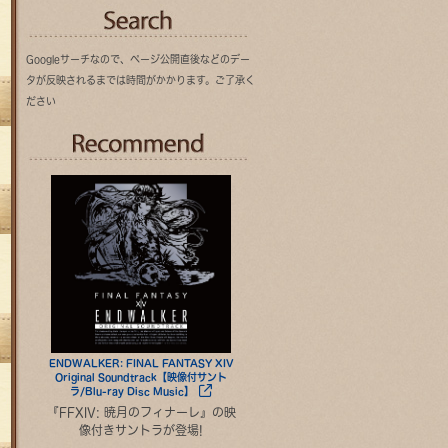
Googleサーチなので、ページ公開直後などのデー
タが反映されるまでは時間がかかります。ご了承く
ださい
Recommend
ENDWALKER: FINAL FANTASY XIV
Original Soundtrack【映像付サント
ラ/Blu-ray Disc Music】
『FFXIV: 暁月のフィナーレ』の映
像付きサントラが登場!