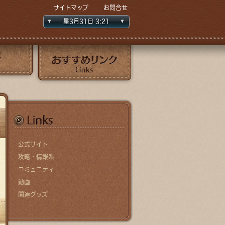
サイトマップ
お問合せ
星3月
31日
3
:21
おすすめリンク
おすすめリンク
公式サイト
攻略・情報系
コミュニティ
動画
関連グッズ
Search