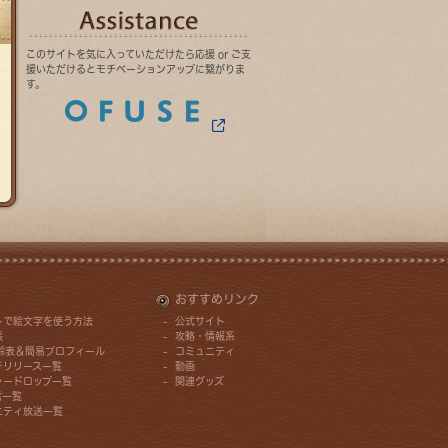
OFUSE
このサイトを気に入っていただけたら応援 or ご支
援いただけるとモチベーションアップに繋がりま
す。
おすすめリンク
トで絵文字を使う方法
公式サイト
帳
攻略・情報系
年齢表＆簡易プロフィール
コミュニティ
チリリース一覧
動画
ャードロップ一覧
関連グッズ
信一覧
ニティ放送一覧