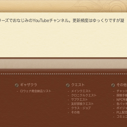
リーズでおなじみのYouTubeチャンネル。更新頻度はゆっくりですが凝
ギャザクラ
クエスト
その他
ロウェナ商会納品リスト
メインクエスト
チャッ
ー
クロニクルクエスト
探検手
サブクエスト
NPC
友好部族クエスト
各パッ
クラス・ジョブ
ボイジ
その他
PLL配
コミュ