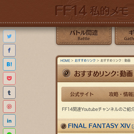
Twitterで共有する
Facebookでシェアする
バトル関連
ギャザクラ
HOME
おすすめリンク
おすすめリンク：動画
はてなブックマークに追加する
おすすめリンク：動画
Pocketに保存する
Tumblr
公式サイト
攻略・情報
Pinterestに追加する
FF14関連Youtubeチャンネルのご紹
Linkedinでシェアする
FINAL FANTASY XIV