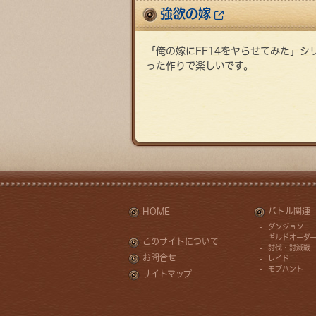
強欲の嫁
「俺の嫁にFF14をヤらせてみた」シ
った作りで楽しいです。
HOME
バトル関連
ダンジョン
ギルドオーダ
このサイトについて
討伐・討滅戦
お問合せ
レイド
モブハント
サイトマップ