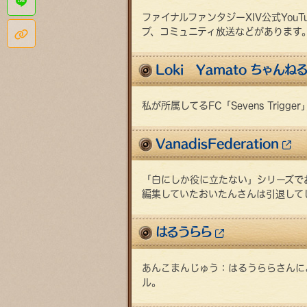
LINEで共有する
ファイナルファンタジーXIV公式Yo
ブ、コミュニティ放送などがあります
このページのタイトルとURLをコピー
Loki Yamato ちゃんね
私が所属してるFC「Sevens Trig
VanadisFederation
「白にしか役に立たない」シリーズでお
編集していたおいたんさんは引退して
はるうらら
あんこまんじゅう：はるうららさんによ
ル。