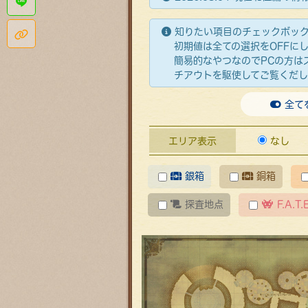
LINEで共有する
知りたい項目のチェックボッ
このページのタイトルとURLをコピー
初期値は全ての選択をOFFに
簡易的なやつなのでPCの方はズ
チアウトを駆使してご覧くだ
全て
エリア表示
なし
銀箱
銅箱
探査地点
F.A.T.