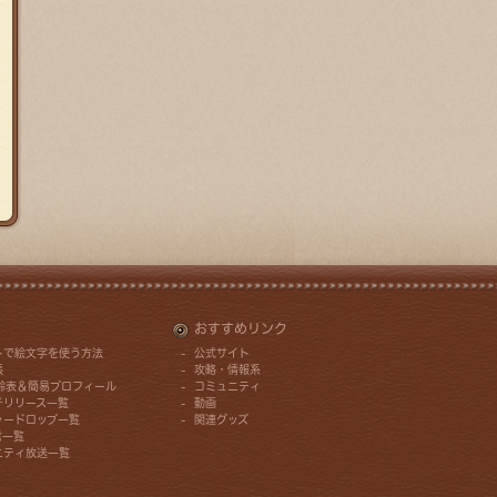
おすすめリンク
トで絵文字を使う方法
公式サイト
帳
攻略・情報系
年齢表＆簡易プロフィール
コミュニティ
チリリース一覧
動画
ャードロップ一覧
関連グッズ
信一覧
ニティ放送一覧