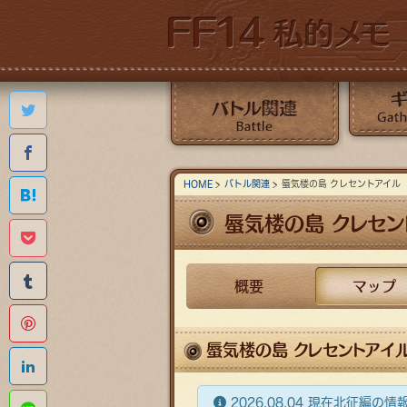
Twitterで共有する
Facebookでシェアする
バトル関連
ギャザクラ
HOME
バトル関連
蜃気楼の島 クレセントアイル
はてなブックマークに追加する
蜃気楼の島 クレセン
Pocketに保存する
Tumblr
概要
マップ
Pinterestに追加する
蜃気楼の島 クレセントアイル
Linkedinでシェアする
2026.08.04 現在北征編