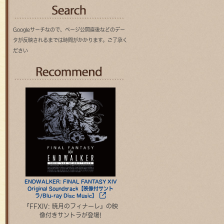
Googleサーチなので、ページ公開直後などのデー
タが反映されるまでは時間がかかります。ご了承く
ださい
Recommend
ENDWALKER: FINAL FANTASY XIV
Original Soundtrack【映像付サント
ラ/Blu-ray Disc Music】
『FFXIV: 暁月のフィナーレ』の映
像付きサントラが登場!