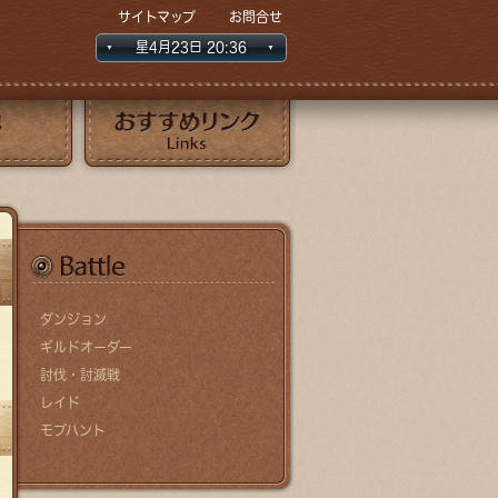
サイトマップ
お問合せ
星4月
23日
20
:37
おすすめリンク
バトル関連
ダンジョン
ギルドオーダー
討伐・討滅戦
レイド
モブハント
Search