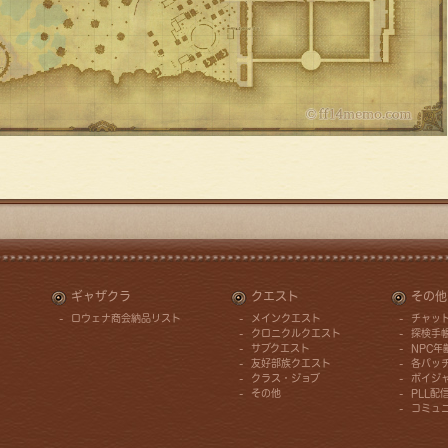
ギャザクラ
クエスト
その他
ロウェナ商会納品リスト
メインクエスト
チャッ
ー
クロニクルクエスト
探検手
サブクエスト
NPC
友好部族クエスト
各パッ
クラス・ジョブ
ボイジ
その他
PLL配
コミュ