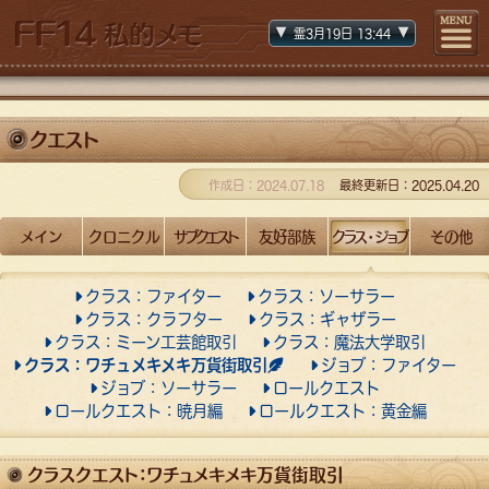
霊3月
19日
13
:44
クエスト
作成日：2024.07.18
最終更新日：2025.04.20
メイン
クロニクル
サブクエスト
友好部族
クラス・ジョブ
その他
クラス：ファイター
クラス：ソーサラー
クラス：クラフター
クラス：ギャザラー
クラス：ミーン工芸館取引
クラス：魔法大学取引
クラス：ワチュメキメキ万貨街取引
ジョブ：ファイター
ジョブ：ソーサラー
ロールクエスト
ロールクエスト：暁月編
ロールクエスト：黄金編
クラスクエスト：ワチュメキメキ万貨街取引