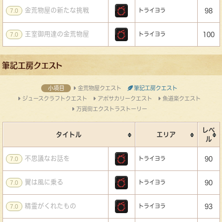
金荒物屋の新たな挑戦
トライヨラ
98
7.0
王室御用達の金荒物屋
トライヨラ
100
7.0
筆記工房クエスト
小項目
金荒物屋クエスト
筆記工房クエスト
ジュースクラフトクエスト
アポサカリークエスト
魚道楽クエスト
万貨街エクストラストーリー
レベ
タイトル
エリア
ル
不思議なお話を
トライヨラ
90
7.0
翼は風に乗る
トライヨラ
90
7.0
精霊がくれたもの
トライヨラ
93
7.0