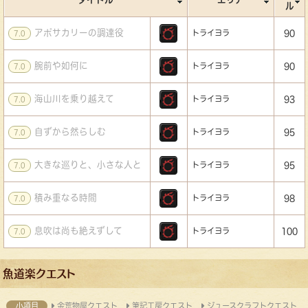
ル
アポサカリーの調達役
トライヨラ
90
7.0
腕前や如何に
トライヨラ
90
7.0
海山川を乗り越えて
トライヨラ
93
7.0
自ずから然らしむ
トライヨラ
95
7.0
大きな巡りと、小さな人と
トライヨラ
95
7.0
積み重なる時間
トライヨラ
98
7.0
息吹は尚も絶えずして
トライヨラ
100
7.0
魚道楽クエスト
小項目
金荒物屋クエスト
筆記工房クエスト
ジュースクラフトクエスト