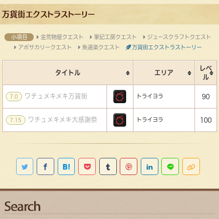
万貨街エクストラストーリー
小項目
金荒物屋クエスト
筆記工房クエスト
ジュースクラフトクエスト
アポサカリークエスト
魚道楽クエスト
万貨街エクストラストーリー
レベ
タイトル
エリア
ル
ワチュメキメキ万貨街
トライヨラ
90
7.0
ワチュメキメキ大感謝祭
トライヨラ
100
7.15
Twitterで共有する
Facebookでシェアする
はてなブックマークに追加する
Pocketに保存する
Tumblr
Pinterestに追加する
Linkedinでシェ
LINEで共有
このペ