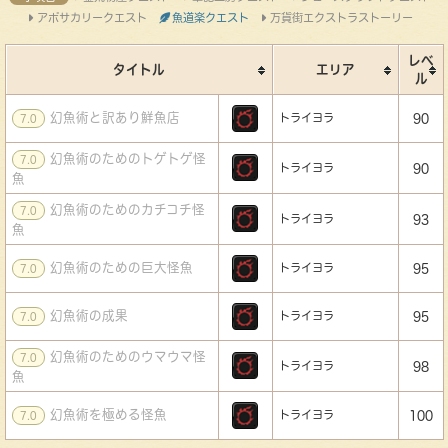
アポサカリークエスト
魚道楽クエスト
万貨街エクストラストーリー
レベ
タイトル
エリア
ル
幻魚術と訳あり鮮魚店
トライヨラ
90
7.0
幻魚術のためのトゲトゲ怪
7.0
トライヨラ
90
魚
幻魚術のためのカチコチ怪
7.0
トライヨラ
93
魚
幻魚術のための巨大怪魚
トライヨラ
95
7.0
幻魚術の成果
トライヨラ
95
7.0
幻魚術のためのウマウマ怪
7.0
トライヨラ
98
魚
幻魚術を極める怪魚
トライヨラ
100
7.0