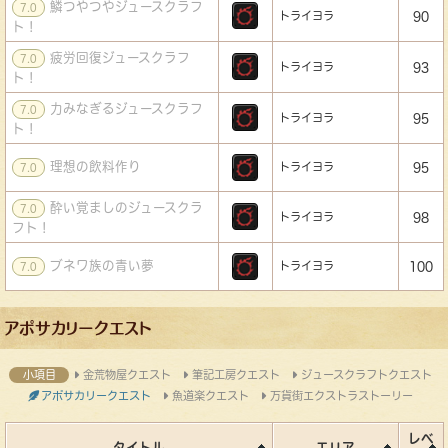
鱗つやつやジュースクラフ
7.0
トライヨラ
90
ト！
疲労回復ジュースクラフ
7.0
トライヨラ
93
ト！
力みなぎるジュースクラフ
7.0
トライヨラ
95
ト！
理想の飲料作り
トライヨラ
95
7.0
酔い覚ましのジュースクラ
7.0
トライヨラ
98
フト！
ブネワ族の青い夢
トライヨラ
100
7.0
アポサカリークエスト
小項目
金荒物屋クエスト
筆記工房クエスト
ジュースクラフトクエスト
アポサカリークエスト
魚道楽クエスト
万貨街エクストラストーリー
レベ
タイトル
エリア