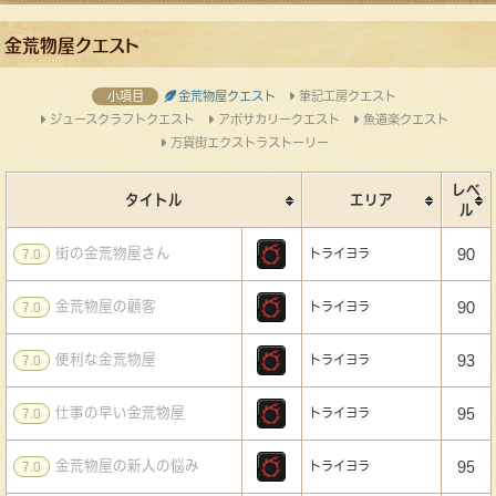
金荒物屋クエスト
小項目
金荒物屋クエスト
筆記工房クエスト
ジュースクラフトクエスト
アポサカリークエスト
魚道楽クエスト
万貨街エクストラストーリー
レベ
タイトル
エリア
ル
街の金荒物屋さん
トライヨラ
90
7.0
金荒物屋の顧客
トライヨラ
90
7.0
便利な金荒物屋
トライヨラ
93
7.0
仕事の早い金荒物屋
トライヨラ
95
7.0
金荒物屋の新人の悩み
トライヨラ
95
7.0