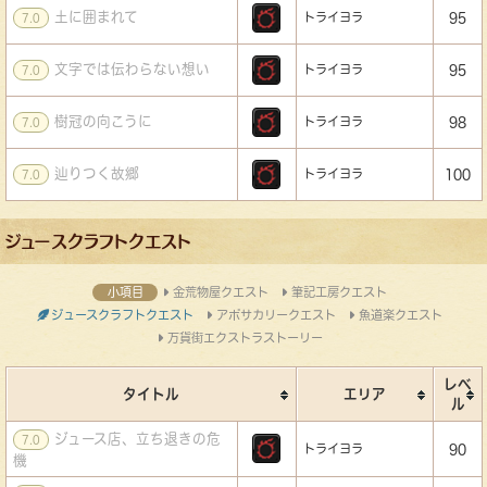
土に囲まれて
トライヨラ
95
7.0
文字では伝わらない想い
トライヨラ
95
7.0
樹冠の向こうに
トライヨラ
98
7.0
辿りつく故郷
トライヨラ
100
7.0
ジュースクラフトクエスト
小項目
金荒物屋クエスト
筆記工房クエスト
ジュースクラフトクエスト
アポサカリークエスト
魚道楽クエスト
万貨街エクストラストーリー
レベ
タイトル
エリア
ル
ジュース店、立ち退きの危
7.0
トライヨラ
90
機