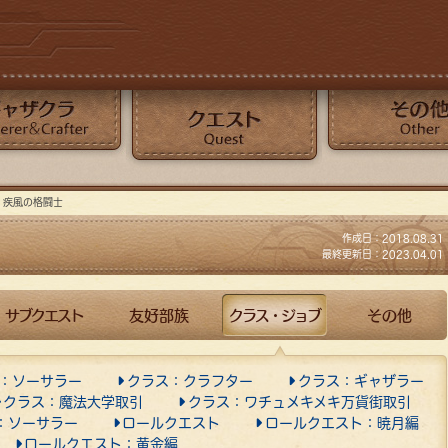
クエスト
その他
疾風の格闘士
作成日：2018.08.31
最終更新日：2023.04.01
サブクエスト
友好部族
クラス・ジョブ
その他
：ソーサラー
クラス：クラフター
クラス：ギャザラー
クラス：魔法大学取引
クラス：ワチュメキメキ万貨街取引
：ソーサラー
ロールクエスト
ロールクエスト：暁月編
ロールクエスト：黄金編