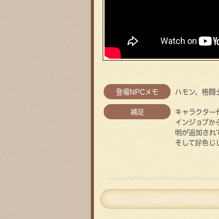
登場NPCメモ
ハモン、格闘
補足
キャラクター
インジョブか
明が追加され
そして好色じ