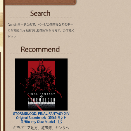
Search
Googleサーチなので、ページ公開直後などのデー
タが反映されるまでは時間がかかります。ご了承く
ださい
Recommend
STORMBLOOD: FINAL FANTASY XIV
Original Soundtrack【映像付サント
ラ/Blu-ray Disc Music】
ギラバニア地方、紅玉海、ヤンサへ