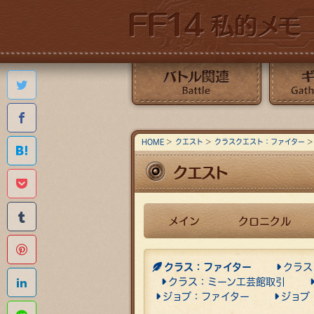
Twitterで共有する
Facebookでシェアする
バトル関連
ギャザクラ
HOME
クエスト
クラスクエスト：ファイター
はてなブックマークに追加する
クエスト
Pocketに保存する
Tumblr
メイン
クロニクル
Pinterestに追加する
クラス：ファイター
クラス
クラス：ミーン工芸館取引
Linkedinでシェアする
ジョブ：ファイター
ジョブ