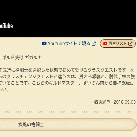
Youtubeサイトで観る
再生リスト
士ギルド受付 ガガルナ
作成時に格闘士を選択した状態で初めて受けるクラスクエストです。メ
らのクラスチェンジクエストと違うのは、貰える報酬と、討伐手帳の説
ていることです。こちらのギルドマスター、ずいぶん前から自称60歳。
じい。
撮影日：2018.09.03
疾風の格闘士