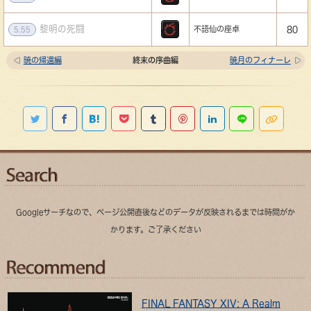
黎明の死闘
不語仙の座卓
80
5.55
暁の帰還編
終末の序曲編
暁月のフィナーレ
Twitterで共有する
Facebookでシェアする
はてなブックマークに追加する
Pocketに保存する
Tumblr
Pinterestに追加する
Linkedinでシェ
LINEで共有
このペ
Googleサーチなので、ページ公開直後などのデータが反映されるまでは時間がか
かります。ご了承ください
FINAL FANTASY XIV: A Realm