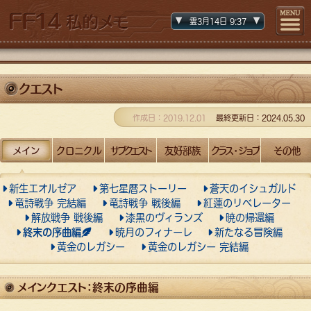
霊3月
14日
9
:37
クエスト
作成日：2019.12.01
最終更新日：2024.05.30
メイン
クロニクル
サブクエスト
友好部族
クラス・ジョブ
その他
新生エオルゼア
第七星暦ストーリー
蒼天のイシュガルド
竜詩戦争 完結編
竜詩戦争 戦後編
紅蓮のリベレーター
解放戦争 戦後編
漆黒のヴィランズ
暁の帰還編
終末の序曲編
暁月のフィナーレ
新たなる冒険編
黄金のレガシー
黄金のレガシー 完結編
メインクエスト：終末の序曲編