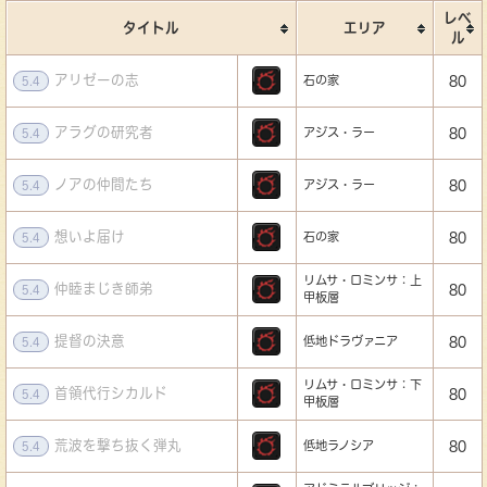
レベ
タイトル
エリア
ル
アリゼーの志
石の家
80
5.4
アラグの研究者
アジス・ラー
80
5.4
ノアの仲間たち
アジス・ラー
80
5.4
想いよ届け
石の家
80
5.4
リムサ・ロミンサ：上
仲睦まじき師弟
80
5.4
甲板層
提督の決意
低地ドラヴァニア
80
5.4
リムサ・ロミンサ：下
首領代行シカルド
80
5.4
甲板層
荒波を撃ち抜く弾丸
低地ラノシア
80
5.4