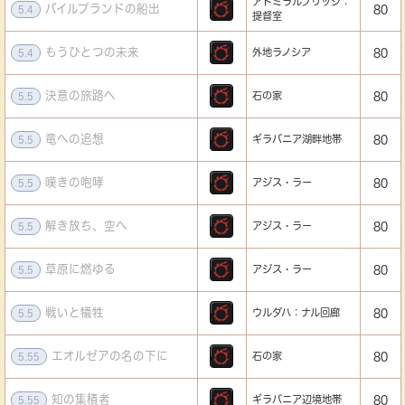
アドミラルブリッジ：
バイルブランドの船出
80
5.4
提督室
もうひとつの未来
外地ラノシア
80
5.4
決意の旅路へ
石の家
80
5.5
竜への追想
ギラバニア湖畔地帯
80
5.5
嘆きの咆哮
アジス・ラー
80
5.5
解き放ち、空へ
アジス・ラー
80
5.5
草原に燃ゆる
アジス・ラー
80
5.5
戦いと犠牲
ウルダハ：ナル回廊
80
5.5
エオルゼアの名の下に
石の家
80
5.55
知の集積者
ギラバニア辺境地帯
80
5.55