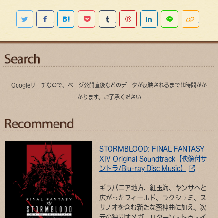
Twitterで共有する
Facebookでシェアする
はてなブックマークに追加する
Pocketに保存する
Tumblr
Pinterestに追加する
Linkedinでシェ
LINEで共有
このペ
Googleサーチなので、ページ公開直後などのデータが反映されるまでは時間がか
かります。ご了承ください
STORMBLOOD: FINAL FANTASY
XIV Original Soundtrack【映像付サ
ントラ/Blu-ray Disc Music】
ギラバニア地方、紅玉海、ヤンサへと
広がったフィールド、ラクシュミ、ス
サノオを含む新たな蛮神曲に加え、次
元の狭間オメガ、リターン・トゥ・イ