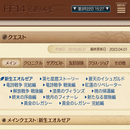
霊3月
22日
15
:27
クエスト
作成日：2018.08.31
最終更新日：2023.04.01
メイン
クロニクル
サブクエスト
友好部族
クラス・ジョブ
その他
新生エオルゼア
第七星暦ストーリー
蒼天のイシュガルド
竜詩戦争 完結編
竜詩戦争 戦後編
紅蓮のリベレーター
解放戦争 戦後編
漆黒のヴィランズ
暁の帰還編
終末の序曲編
暁月のフィナーレ
新たなる冒険編
黄金のレガシー
黄金のレガシー 完結編
メインクエスト：新生エオルゼア